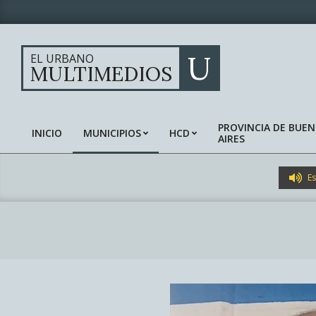
Skip
to
content
U
EL URBANO
MULTIMEDIOS
PROVINCIA DE BUE
INICIO
MUNICIPIOS
HCD
AIRES
Primary
Navigation
Menu
Es