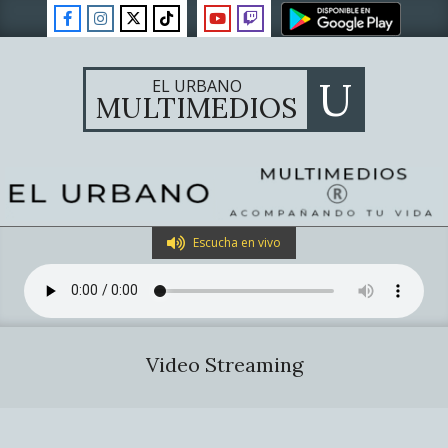
Skip
to
content
U
EL URBANO
MULTIMEDIOS
Primary
Escucha en vivo
Navigation
Menu
Video Streaming