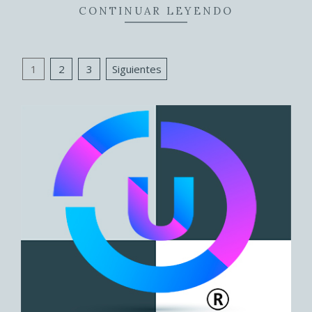
CONTINUAR LEYENDO
Paginación
1
2
3
Siguientes
de
entradas