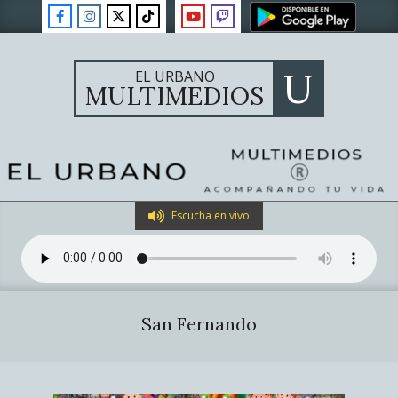
Skip
to
content
U
EL URBANO
MULTIMEDIOS
Primary
Escucha en vivo
Navigation
Menu
San Fernando