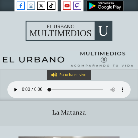
Skip
to
content
U
EL URBANO
MULTIMEDIOS
Primary
Escucha en vivo
Navigation
Menu
La Matanza