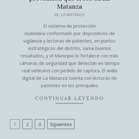
Matanza
2026-
IN:
LA MATANZA
07-
El sistema de protección
17
ciudadana conformado por dispositivos de
vigilancia y lectoras de patentes, en puntos
estratégicos del distrito, suma buenos
resultados, y el Municipio lo fortalece con más
cámaras de seguridad que detectan en tiempo
real vehículos con pedido de captura. El anillo
digital de La Matanza cuenta con lectoras de
patentes en los principales
CONTINUAR LEYENDO
Paginación
1
2
3
Siguientes
de