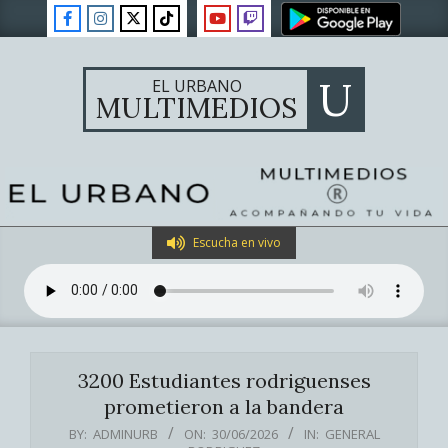
Skip
to
content
U
EL URBANO
MULTIMEDIOS
Primary
Escucha en vivo
Navigation
Menu
3200 Estudiantes rodriguenses
prometieron a la bandera
BY:
ADMINURB
ON:
30/06/2026
IN:
GENERAL