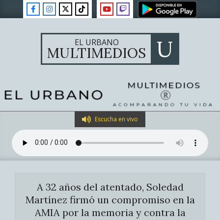
Skip
to
content
U
EL URBANO
MULTIMEDIOS
Primary
Escucha en vivo
Navigation
Menu
A 32 años del atentado, Soledad
Martínez firmó un compromiso en la
AMIA por la memoria y contra la