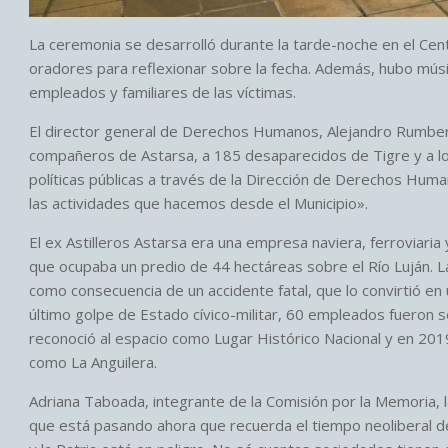
La ceremonia se desarrolló durante la tarde-noche en el Cent
oradores para reflexionar sobre la fecha. Además, hubo músi
empleados y familiares de las víctimas.
El director general de Derechos Humanos, Alejandro Rumberg
compañeros de Astarsa, a 185 desaparecidos de Tigre y a lo
políticas públicas a través de la Dirección de Derechos Hum
las actividades que hacemos desde el Municipio».
El ex Astilleros Astarsa era una empresa naviera, ferroviari
que ocupaba un predio de 44 hectáreas sobre el Río Luján. L
como consecuencia de un accidente fatal, que lo convirtió en u
último golpe de Estado cívico-militar, 60 empleados fueron 
reconoció al espacio como Lugar Histórico Nacional y en 2019 e
como La Anguilera.
Adriana Taboada, integrante de la Comisión por la Memoria, l
que está pasando ahora que recuerda el tiempo neoliberal de 