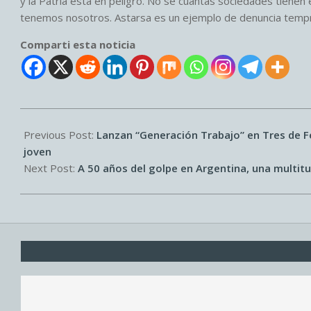
y la Patria está en peligro. No sé cuantas sociedades tienen 
tenemos nosotros. Astarsa es un ejemplo de denuncia temprana
Comparti esta noticia
2026-
03-
Previous Post:
Lanzan “Generación Trabajo” en Tres de Fe
23
joven
Next Post:
A 50 años del golpe en Argentina, una multit