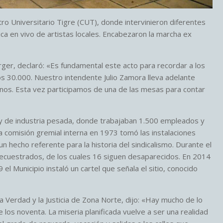
ro Universitario Tigre (CUT), donde intervinieron diferentes
ca en vivo de artistas locales. Encabezaron la marcha ex
er, declaró: «Es fundamental este acto para recordar a los
s 30.000. Nuestro intendente Julio Zamora lleva adelante
anos. Esta vez participamos de una de las mesas para contar
a y de industria pesada, donde trabajaban 1.500 empleados y
a comisión gremial interna en 1973 tomó las instalaciones
n hecho referente para la historia del sindicalismo. Durante el
secuestrados, de los cuales 16 siguen desaparecidos. En 2014
l Municipio instaló un cartel que señala el sitio, conocido
a Verdad y la Justicia de Zona Norte, dijo: «Hay mucho de lo
los noventa. La miseria planificada vuelve a ser una realidad