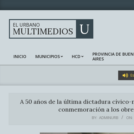
Skip
to
content
U
EL URBANO
MULTIMEDIOS
PROVINCIA DE BUE
INICIO
MUNICIPIOS
HCD
AIRES
Primary
Navigation
Menu
Es
A 50 años de la última dictadura cívico-
conmemoración a los obrero
BY:
ADMINURB
ON: