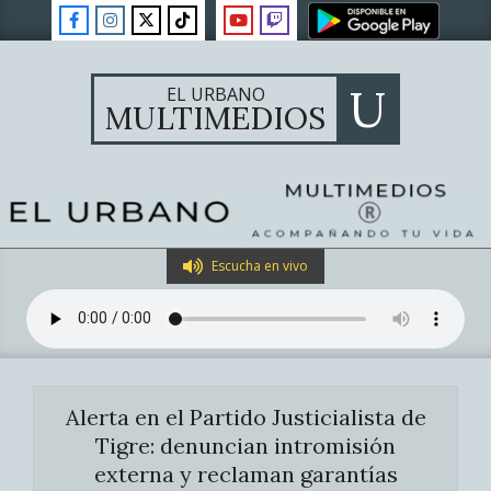
Skip
to
content
U
EL URBANO
MULTIMEDIOS
Primary
Escucha en vivo
Navigation
Menu
Alerta en el Partido Justicialista de
Tigre: denuncian intromisión
externa y reclaman garantías