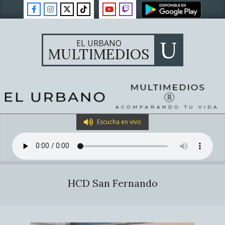
Skip
to
content
U
EL URBANO
MULTIMEDIOS
Primary
Escucha en vivo
Navigation
Menu
HCD San Fernando