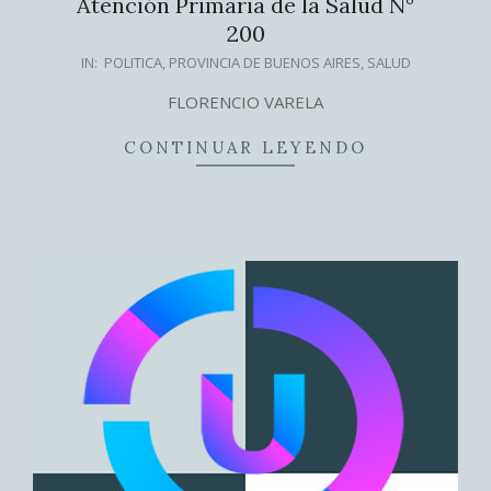
Atención Primaria de la Salud N°
200
2025-
IN:
POLITICA
,
PROVINCIA DE BUENOS AIRES
,
SALUD
09-
FLORENCIO VARELA
19
CONTINUAR LEYENDO