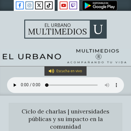
Skip
to
content
U
EL URBANO
MULTIMEDIOS
Primary
Escucha en vivo
Navigation
Menu
Ciclo de charlas | universidades
públicas y su impacto en la
comunidad