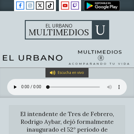
Skip
to
content
U
EL URBANO
MULTIMEDIOS
Primary
Escucha en vivo
Navigation
Menu
El intendente de Tres de Febrero,
Rodrigo Aybar, dejó formalmente
inaugurado el 52° período de