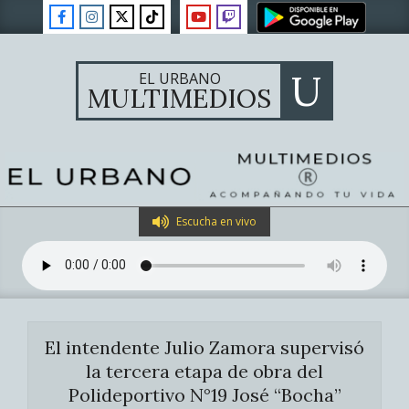
Skip
to
content
U
EL URBANO
MULTIMEDIOS
Primary
Escucha en vivo
Navigation
Menu
El intendente Julio Zamora supervisó
la tercera etapa de obra del
Polideportivo N°19 José “Bocha”