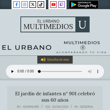
Skip
to
content
U
EL URBANO
MULTIMEDIOS
Primary
Escucha en vivo
Navigation
Menu
El jardín de infantes n° 901 celebró
sus 60 años
BY:
ADMINURB
ON:
03/06/2026
IN:
GENERAL