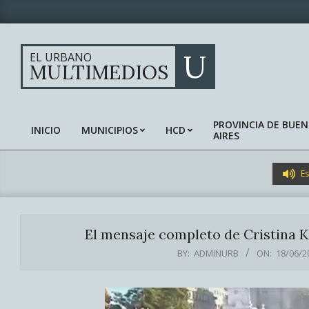
Skip
to
content
U
EL URBANO
MULTIMEDIOS
PROVINCIA DE BUE
INICIO
MUNICIPIOS
HCD
AIRES
Primary
Navigation
Menu
Es
El mensaje completo de Cristina K
BY:
ADMINURB
ON:
18/06/2