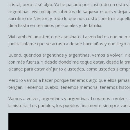
cristal, pero sí sé algo. Ya he pasado por casi todo en esta 
argentinas. Viví múltiples intentos de saquear el país y dejar 
sacrificio de Néstor, y todo lo que nos costó construir aquel
diría hasta en términos personales y de familia.
Viví también un intento de asesinato. La verdad es que no m
judicial infame que se arrastra desde hace años y que llegó a
Bueno, queridos argentinos y argentinas, vamos a volver. Y
con más fuerza. Y desde donde me toque estar, desde la trin
alcance para estar ahí junto a ustedes, como ustedes siempr
Pero lo vamos a hacer porque tenemos algo que ellos jamás 
tengan. Tenemos pueblo, tenemos memoria, tenemos histori
Vamos a volver, argentinos y argentinas. Lo vamos a volver 
la historia. Los pueblos, los pueblos finalmente siempre vuel