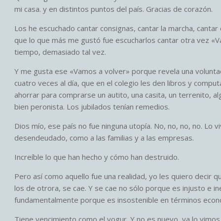
mi casa. y en distintos puntos del país. Gracias de corazón.
Los he escuchado cantar consignas, cantar la marcha, cantar
que lo que más me gustó fue escucharlos cantar otra vez «V
tiempo, demasiado tal vez.
Y me gusta ese «Vamos a volver» porque revela una voluntad
cuatro veces al día, que en el colegio les den libros y compu
ahorrar para comprarse un autito, una casita, un terrenito, a
bien peronista. Los jubilados tenían remedios.
Dios mío, ese país no fue ninguna utopía. No, no, no, no. Lo
desendeudado, como a las familias y a las empresas.
Increíble lo que han hecho y cómo han destruido.
Pero así como aquello fue una realidad, yo les quiero decir 
los de otrora, se cae. Y se cae no sólo porque es injusto e i
fundamentalmente porque es insostenible en términos econ
Tiene vencimiento como el yogur. Y no es nuevo, ya lo vimos