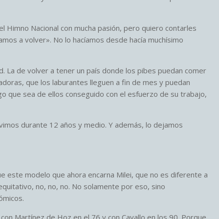
 el Himno Nacional con mucha pasión, pero quiero contarles
amos a volver». No lo hacíamos desde hacía muchísimo
. La de volver a tener un país donde los pibes puedan comer
tadoras, que los laburantes lleguen a fin de mes y puedan
lgo que sea de ellos conseguido con el esfuerzo de su trabajo,
 vivimos durante 12 años y medio. Y además, lo dejamos
que este modelo que ahora encarna Milei, que no es diferente a
nequitativo, no, no, no. No solamente por eso, sino
ómicos.
 con Martínez de Hoz en el 76 y con Cavallo en los 90. Porque