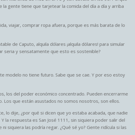
gente tiene que tarjetear la comida del día a día y arriba
a, viajar, comprar ropa afuera, porque es más barata de lo
ble de Caputo, alquila dólares ¡alquila dólares! para simular
ar seria y sensatamente que esto es sostenible?
e modelo no tiene futuro. Sabe que se cae. Y por eso estoy
los, los del poder económico concentrado. Pueden encerrarme
no. Los que están asustados no somos nosotros, son ellos.
 lo dije, ¿por qué si dicen que yo estaba acabada, que nadie
 la respuesta es San José 1111, sin siquiera poder salir del
i siquiera las podría regar. ¿Qué sé yo? Gente ridícula si las