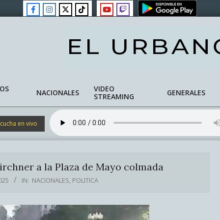
NOS
VIDEO
NACIONALES
GENERALES
STREAMING
cucha en vivo
irchner a la Plaza de Mayo colmada
025
IN:
NACIONALES
,
POLITICA