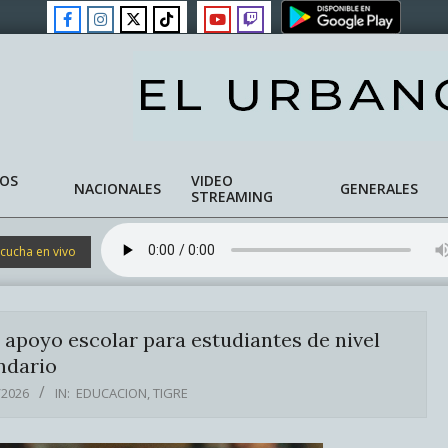
NOS
VIDEO
NACIONALES
GENERALES
STREAMING
cucha en vivo
e apoyo escolar para estudiantes de nivel
ndario
/2026
IN:
EDUCACION
,
TIGRE