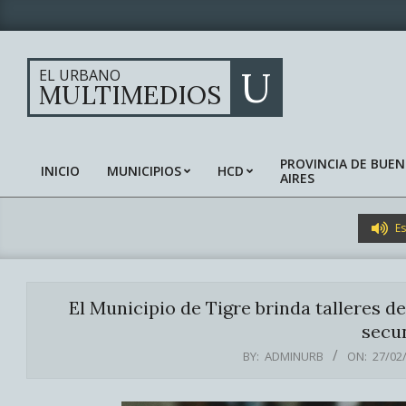
Skip
to
content
U
EL URBANO
MULTIMEDIOS
PROVINCIA DE BUE
INICIO
MUNICIPIOS
HCD
AIRES
Primary
Navigation
Menu
Es
El Municipio de Tigre brinda talleres d
secu
BY:
ADMINURB
ON:
27/02