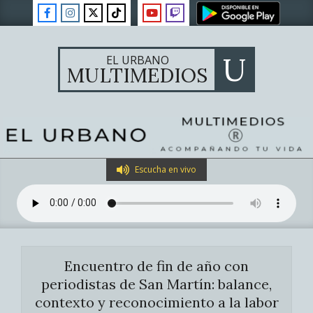
Skip
to
content
U
EL URBANO
MULTIMEDIOS
Primary
Escucha en vivo
Navigation
Menu
Encuentro de fin de año con
periodistas de San Martín: balance,
contexto y reconocimiento a la labor