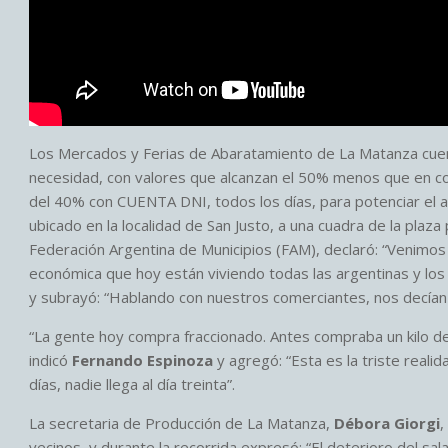
Los Mercados y Ferias de Abaratamiento de La Matanza cuent
necesidad, con valores que alcanzan el 50% menos que en co
del 40% con CUENTA DNI, todos los días, para potenciar el aho
ubicado en la localidad de San Justo, a una cuadra de la plaza 
Federación Argentina de Municipios (FAM), declaró: “Venimos
económica que hoy están viviendo todas las argentinas y los 
y subrayó: “Hablando con nuestros comerciantes, nos decían
“La gente hoy compra fraccionado. Antes compraba un kilo de
indicó
Fernando Espinoza
y agregó: “Esta es la triste reali
días, nadie llega al día treinta”.
La secretaria de Producción de La Matanza,
Débora Giorgi
,
vecinos, y durante la recorrida expresó: “El deterioro del sal