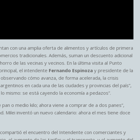
an con una amplia oferta de alimentos y artículos de primera
mercios tradicionales. Además, suman un descuento adicional
rro de las vecinas y vecinos. En la última visita al Punto
principal, el intendente
Fernando Espinoza
y presidente de la
 observando cómo avanza, de forma acelerada, la crisis
argentinos en cada una de las ciudades y provincias del país”,
 lo mismo: se está cayendo la economía a pedazos”.
 pan o medio kilo; ahora viene a comprar de a dos panes”,
dad. Milei inventó un nuevo calendario: ahora el mes tiene doce
 compartió el encuentro del Intendente con comerciantes y
ario, el aumento de las tarifas y el transporte, y el aumento del