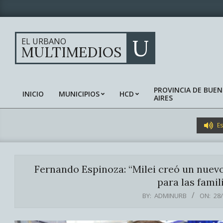
Skip
to
content
U
EL URBANO
MULTIMEDIOS
PROVINCIA DE BUE
INICIO
MUNICIPIOS
HCD
AIRES
Primary
Navigation
Menu
Es
Fernando Espinoza: “Milei creó un nuevo
para las famil
BY:
ADMINURB
ON:
28