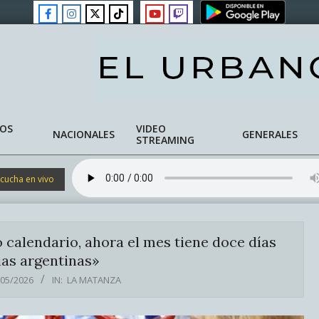
NOS
VIDEO
NACIONALES
GENERALES
STREAMING
cucha en vivo
 calendario, ahora el mes tiene doce días
ias argentinas»
/05/2026
IN:
LA MATANZA