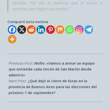
necesita. Por eso te pedimos que te sumes a
nosotros para lograr ese cambio.”
Comparti esta noticia
2025-
07-
Previous Post:
Mollo: «Vamos a armar un equipo
18
que entienda cada rincón de San Martín desde
adentro»
Next Post:
¿Qué dejó el cierre de listas en la
provincia de Buenos Aires para las elecciones del
próximo 7 de septiembre?