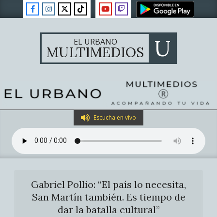
Skip
to
content
U
EL URBANO
MULTIMEDIOS
Primary
Escucha en vivo
Navigation
Menu
Gabriel Pollio: “El país lo necesita,
San Martín también. Es tiempo de
dar la batalla cultural”