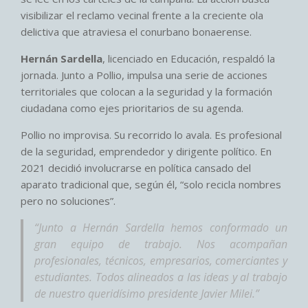
visibilizar el reclamo vecinal frente a la creciente ola
delictiva que atraviesa el conurbano bonaerense.
Hernán Sardella
, licenciado en Educación, respaldó la
jornada. Junto a Pollio, impulsa una serie de acciones
territoriales que colocan a la seguridad y la formación
ciudadana como ejes prioritarios de su agenda.
Pollio no improvisa. Su recorrido lo avala. Es profesional
de la seguridad, emprendedor y dirigente político. En
2021 decidió involucrarse en política cansado del
aparato tradicional que, según él, “solo recicla nombres
pero no soluciones”.
“Junto a Hernán Sardella hemos conformado un
gran equipo de trabajo. Nos acompañan
profesionales, técnicos, empresarios, comerciantes y
estudiantes. Todos alineados a las ideas y al trabajo
de nuestro queridísimo presidente Javier Milei.”