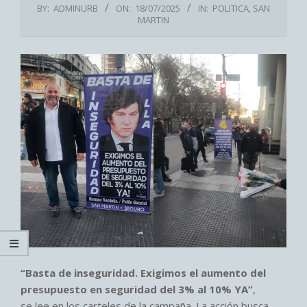
BY:
ADMINURB
ON:
18/07/2025
IN:
POLITICA
,
SAN
MARTIN
“Basta de inseguridad. Exigimos el aumento del
presupuesto en seguridad del 3% al 10% YA”
,
se lee en los carteles de la campaña. La acción busca