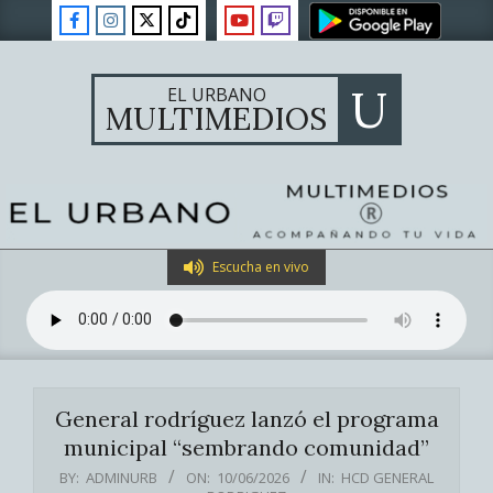
Skip
to
content
U
EL URBANO
MULTIMEDIOS
Primary
Escucha en vivo
Navigation
Menu
General rodríguez lanzó el programa
municipal “sembrando comunidad”
BY:
ADMINURB
ON:
10/06/2026
IN:
HCD GENERAL