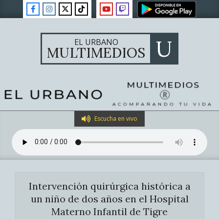
Skip
to
content
U
EL URBANO
MULTIMEDIOS
Primary
Escucha en vivo
Navigation
Menu
Intervención quirúrgica histórica a
un niño de dos años en el Hospital
Materno Infantil de Tigre