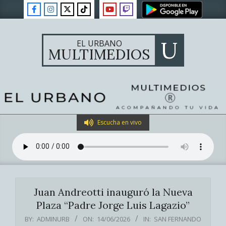
Skip
to
content
U
EL URBANO
MULTIMEDIOS
Primary
Escucha en vivo
Navigation
Menu
Juan Andreotti inauguró la Nueva
Plaza “Padre Jorge Luis Lagazio”
BY:
ADMINURB
ON:
14/06/2026
IN:
SAN FERNANDO