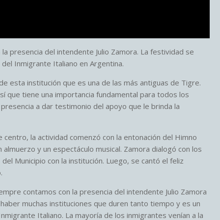
 la presencia del intendente Julio Zamora. La festividad se
a del Inmigrante Italiano en Argentina.
 esta institución que es una de las más antiguas de Tigre.
 así que tiene una importancia fundamental para todos los
presencia a dar testimonio del apoyo que le brinda la
e centro, la actividad comenzó con la entonación del Himno
un almuerzo y un espectáculo musical. Zamora dialogó con los
 Municipio con la institución. Luego, se cantó el feliz
.
«Siempre contamos con la presencia del intendente Julio Zamora
 haber muchas instituciones que duren tanto tiempo y es un
 Inmigrante Italiano. La mayoría de los inmigrantes venían a la