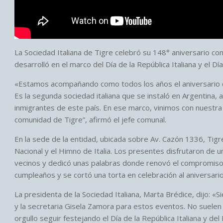
La Sociedad Italiana de Tigre celebró su 148° aniversario con
desarrolló en el marco del Día de la República Italiana y el Dí
«Estamos acompañando como todos los años el aniversario de
Es la segunda sociedad italiana que se instaló en Argentina,
inmigrantes de este país. En ese marco, vinimos con nuestra 
comunidad de Tigre”, afirmó el jefe comunal.
En la sede de la entidad, ubicada sobre Av. Cazón 1336, Tigr
Nacional y el Himno de Italia. Los presentes disfrutaron de 
vecinos y dedicó unas palabras donde renovó el compromiso del
cumpleaños y se cortó una torta en celebración al aniversario
La presidenta de la Sociedad Italiana, Marta Brédice, dijo: 
y la secretaria Gisela Zamora para estos eventos. No suelen
orgullo seguir festejando el Día de la República Italiana y del