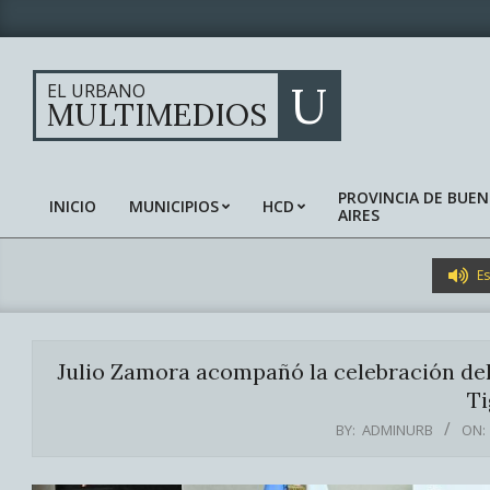
Skip
to
content
U
EL URBANO
MULTIMEDIOS
PROVINCIA DE BUE
INICIO
MUNICIPIOS
HCD
AIRES
Primary
Navigation
Menu
Es
Julio Zamora acompañó la celebración del 
Ti
BY:
ADMINURB
ON: