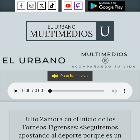
Skip
to
content
U
EL URBANO
MULTIMEDIOS
Primary
Escucha en vivo
Navigation
Menu
Julio Zamora en el inicio de los
Torneos Tigrenses: «Seguiremos
apostando al deporte porque es un