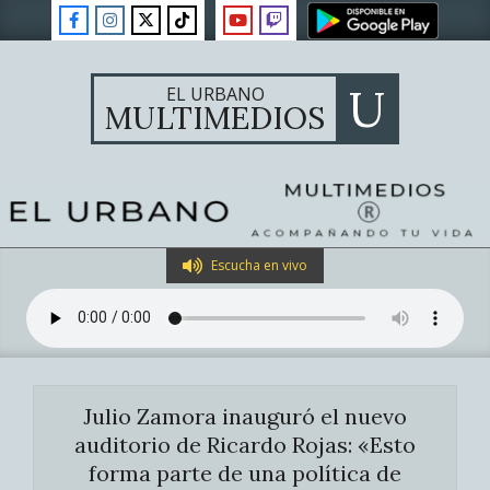
Skip
to
content
U
EL URBANO
MULTIMEDIOS
Primary
Escucha en vivo
Navigation
Menu
Julio Zamora inauguró el nuevo
auditorio de Ricardo Rojas: «Esto
forma parte de una política de