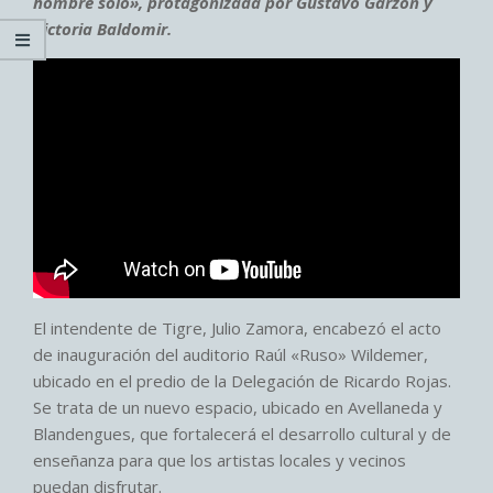
hombre solo», protagonizada por Gustavo Garzón y
Victoria Baldomir.
El intendente de Tigre, Julio Zamora, encabezó el acto
de inauguración del auditorio Raúl «Ruso» Wildemer,
ubicado en el predio de la Delegación de Ricardo Rojas.
Se trata de un nuevo espacio, ubicado en Avellaneda y
Blandengues, que fortalecerá el desarrollo cultural y de
enseñanza para que los artistas locales y vecinos
puedan disfrutar.