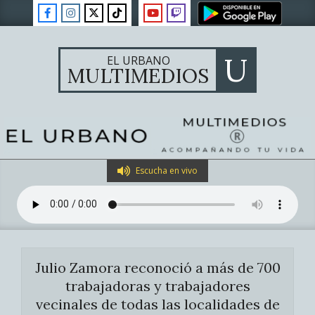
Skip
to
content
U
EL URBANO
MULTIMEDIOS
Primary
Escucha en vivo
Navigation
Menu
Julio Zamora reconoció a más de 700
trabajadoras y trabajadores
vecinales de todas las localidades de