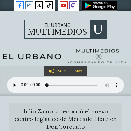
Skip
to
content
U
EL URBANO
MULTIMEDIOS
Primary
Escucha en vivo
Navigation
Menu
Julio Zamora recorrió el nuevo
centro logístico de Mercado Libre en
Don Torcuato