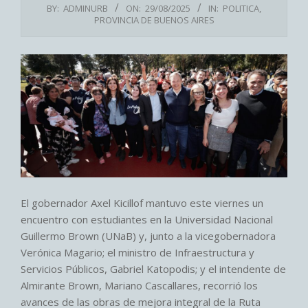
BY:
ADMINURB
ON:
29/08/2025
IN:
POLITICA
,
PROVINCIA DE BUENOS AIRES
El gobernador Axel Kicillof mantuvo este viernes un
encuentro con estudiantes en la Universidad Nacional
Guillermo Brown (UNaB) y, junto a la vicegobernadora
Verónica Magario; el ministro de Infraestructura y
Servicios Públicos, Gabriel Katopodis; y el intendente de
Almirante Brown, Mariano Cascallares, recorrió los
avances de las obras de mejora integral de la Ruta