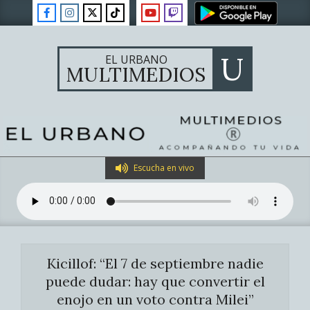
Skip
to
content
U
EL URBANO
MULTIMEDIOS
Primary
Escucha en vivo
Navigation
Menu
Kicillof: “El 7 de septiembre nadie
puede dudar: hay que convertir el
enojo en un voto contra Milei”