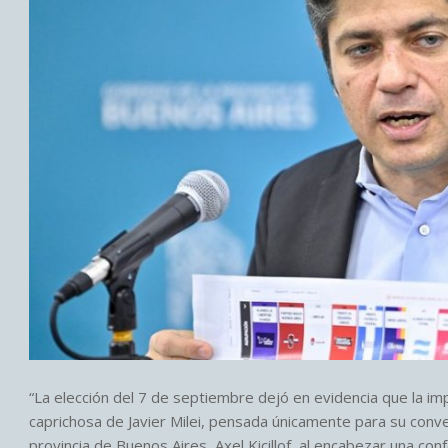
“La elección del 7 de septiembre dejó en evidencia que la im
caprichosa de Javier Milei, pensada únicamente para su conven
provincia de Buenos Aires, Axel Kicillof, al encabezar una con