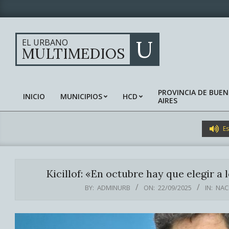
Skip
to
content
U
EL URBANO
MULTIMEDIOS
PROVINCIA DE BUE
INICIO
MUNICIPIOS
HCD
AIRES
Primary
Navigation
Menu
Es
Kicillof: «En octubre hay que elegir a
BY:
ADMINURB
ON:
22/09/2025
IN:
NAC