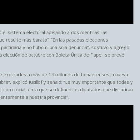
ó el sistema electoral apelando a dos mentiras: las
ue resulte más barato”. “En las pasadas elecciones
partidaria y no hubo ni una sola denuncia”, sostuvo y agregó:
la elección de octubre con Boleta Única de Papel, se prevé
de explicarles a más de 14 millones de bonaerenses la nueva
bre”, explicó Kicillof y señaló: “Es muy importante que todas y
ón crucial, en la que se definen los diputados que discutirán
entemente a nuestra provincia”.