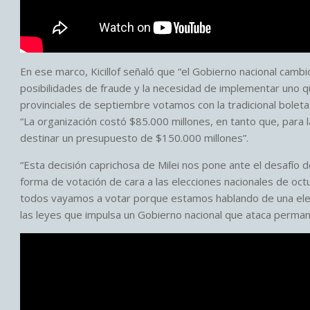
En ese marco, Kicillof señaló que “el Gobierno nacional cambi
posibilidades de fraude y la necesidad de implementar uno q
provinciales de septiembre votamos con la tradicional boleta 
“La organización costó $85.000 millones, en tanto que, para 
destinar un presupuesto de $150.000 millones”.
“Esta decisión caprichosa de Milei nos pone ante el desafío 
forma de votación de cara a las elecciones nacionales de octu
todos vayamos a votar porque estamos hablando de una elecci
las leyes que impulsa un Gobierno nacional que ataca perman