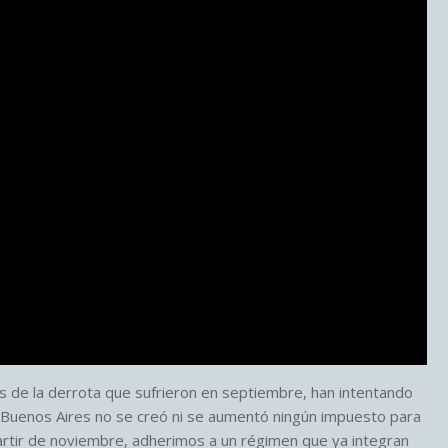
 de la derrota que sufrieron en septiembre, han intentando
de Buenos Aires no se creó ni se aumentó ningún impuesto para
 partir de noviembre, adherimos a un régimen que ya integran