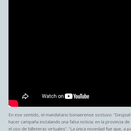
En ese sentido, el mandatario bonaerense sostuvo: “Después
hacer campaña instalando una falsa noticia: en la provincia 
el uso de billeteras virtuales”. “La única novedad fue que, a