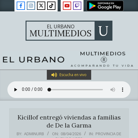
Skip
to
content
U
EL URBANO
MULTIMEDIOS
Primary
Escucha en vivo
Navigation
Menu
Kicillof entregó viviendas a familias
de De la Garma
BY:
ADMINURB
ON:
08/04/2026
IN:
PROVINCIA DE