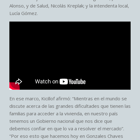
Alonso, y de Salud, Nicolás Kreplak; y la intendenta local,
Lucía Gómez.
En ese marco, Kicillof afirmó: “Mientras en el mundo se
discute acerca de las grandes dificultades que tienen las
familias para acceder a la vivienda, en nuestro país
tenemos un Gobierno nacional que nos dice que
debemos confiar en que lo va a resolver el mercado”.
“Por eso esto que hacemos hoy en Gonzales Chaves