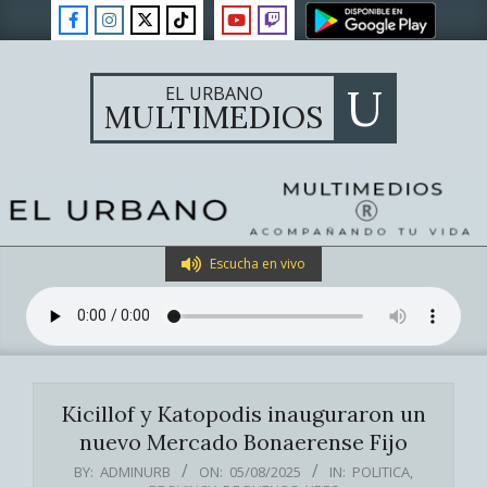
Skip
to
content
U
EL URBANO
MULTIMEDIOS
Primary
Escucha en vivo
Navigation
Menu
Kicillof y Katopodis inauguraron un
nuevo Mercado Bonaerense Fijo
BY:
ADMINURB
ON:
05/08/2025
IN:
POLITICA
,