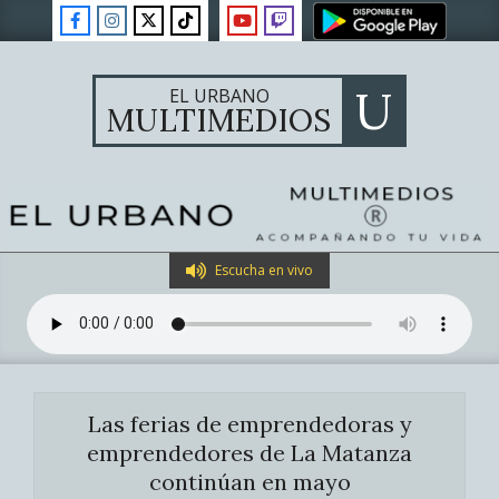
Skip
to
content
U
EL URBANO
MULTIMEDIOS
Primary
Escucha en vivo
Navigation
Menu
Las ferias de emprendedoras y
emprendedores de La Matanza
continúan en mayo