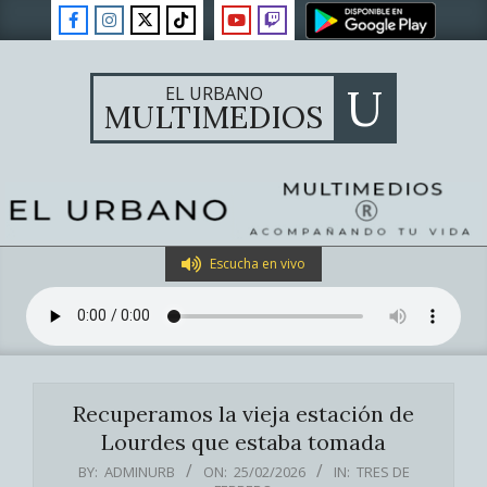
Skip
to
content
U
EL URBANO
MULTIMEDIOS
Primary
Escucha en vivo
Navigation
Menu
Recuperamos la vieja estación de
Lourdes que estaba tomada
BY:
ADMINURB
ON:
25/02/2026
IN:
TRES DE