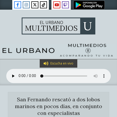
Skip
to
content
U
EL URBANO
MULTIMEDIOS
Primary
Escucha en vivo
Navigation
Menu
San Fernando rescató a dos lobos
marinos en pocos días, en conjunto
con especialistas