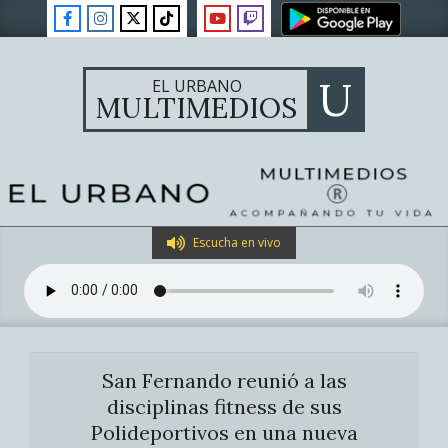
Skip
to
content
U
EL URBANO
MULTIMEDIOS
Primary
Escucha en vivo
Navigation
Menu
San Fernando reunió a las
disciplinas fitness de sus
Polideportivos en una nueva