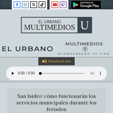
Skip
to
content
U
EL URBANO
MULTIMEDIOS
Primary
Escucha en vivo
Navigation
Menu
San Isidro: cómo funcionarán los
servicios municipales durante los
feriados