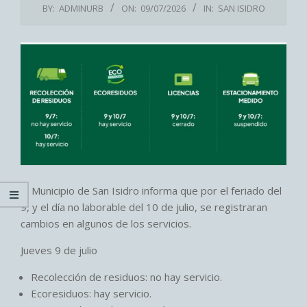
BY:
ADMINURB
ON:
09/07/2026
IN:
SAN ISIDRO
El Municipio de San Isidro informa que por el feriado del
9, y el día no laborable del 10 de julio, se registraran
cambios en algunos de los servicios.
Jueves 9 de julio
Recolección de residuos: no hay servicio.
Ecoresiduos: hay servicio.