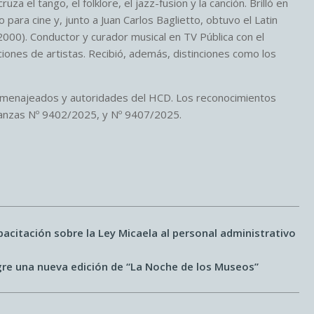
 el tango, el folklore, el jazz-fusion y la canción. Brilló en
ara cine y, junto a Juan Carlos Baglietto, obtuvo el Latin
00). Conductor y curador musical en TV Pública con el
iones de artistas. Recibió, además, distinciones como los
 homenajeados y autoridades del HCD. Los reconocimientos
nanzas Nº 9402/2025, y Nº 9407/2025.
pacitación sobre la Ley Micaela al personal administrativo
igre una nueva edición de “La Noche de los Museos”