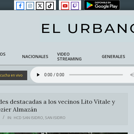
NOS
VIDEO
NACIONALES
GENERALES
STREAMING
cucha en vivo
s destacadas a los vecinos Lito Vitale y
zier Almazán
IN:
HCD SAN ISIDRO
,
SAN ISIDRO