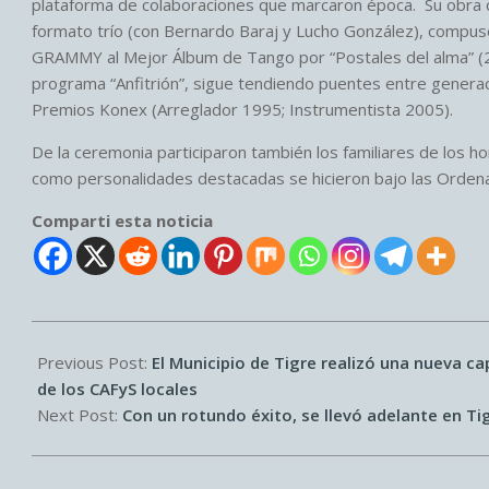
plataforma de colaboraciones que marcaron época. Su obra cruza
formato trío (con Bernardo Baraj y Lucho González), compuso p
GRAMMY al Mejor Álbum de Tango por “Postales del alma” (20
programa “Anfitrión”, sigue tendiendo puentes entre generac
Premios Konex (Arreglador 1995; Instrumentista 2005).
De la ceremonia participaron también los familiares de los
como personalidades destacadas se hicieron bajo las Orde
Comparti esta noticia
2025-
09-
Previous Post:
El Municipio de Tigre realizó una nueva ca
25
de los CAFyS locales
Next Post:
Con un rotundo éxito, se llevó adelante en T