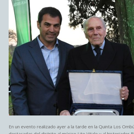
En un evento realizado ayer a la tarde en la Quinta Los Omb
destacadas del distrito al músico Lito Vitale y al historiador