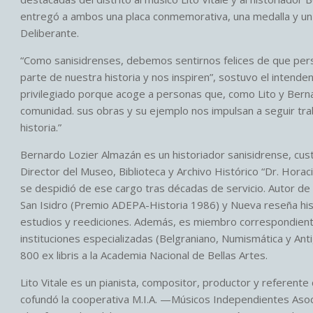
entregó a ambos una placa conmemorativa, una medalla y un 
Deliberante.
“Como sanisidrenses, debemos sentirnos felices de que per
parte de nuestra historia y nos inspiren”, sostuvo el intende
privilegiado porque acoge a personas que, como Lito y Berna
comunidad. sus obras y su ejemplo nos impulsan a seguir traba
historia.”
Bernardo Lozier Almazán es un historiador sanisidrense, cus
Director del Museo, Biblioteca y Archivo Histórico “Dr. Hor
se despidió de ese cargo tras décadas de servicio. Autor d
San Isidro (Premio ADEPA-Historia 1986) y Nueva reseña his
estudios y reediciones. Además, es miembro correspondiente 
instituciones especializadas (Belgraniano, Numismática y A
800 ex libris a la Academia Nacional de Bellas Artes.
Lito Vitale es un pianista, compositor, productor y referente 
cofundó la cooperativa M.I.A. —Músicos Independientes Asoci