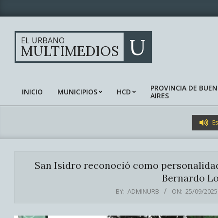
Skip
to
content
U
EL URBANO
MULTIMEDIOS
PROVINCIA DE BUE
INICIO
MUNICIPIOS
HCD
AIRES
Primary
Navigation
Menu
Es
San Isidro reconoció como personalidade
Bernardo Lo
BY:
ADMINURB
ON:
25/09/2025