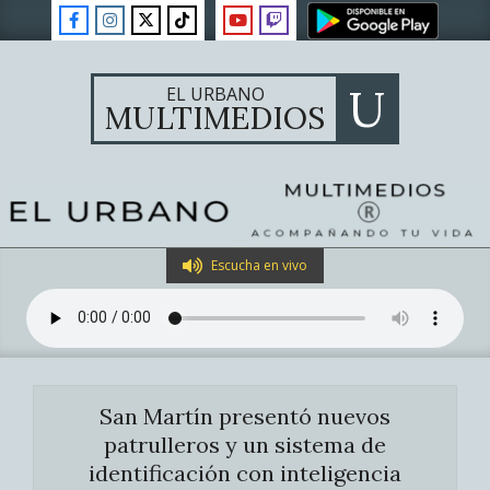
Skip
to
content
U
EL URBANO
MULTIMEDIOS
Primary
Escucha en vivo
Navigation
Menu
San Martín presentó nuevos
patrulleros y un sistema de
identificación con inteligencia