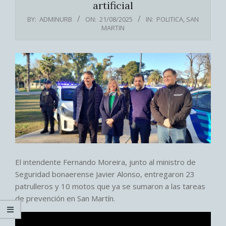
artificial
BY:
ADMINURB
ON:
21/08/2025
IN:
POLITICA
,
SAN
MARTIN
El intendente Fernando Moreira, junto al ministro de
Seguridad bonaerense Javier Alonso, entregaron 23
patrulleros y 10 motos que ya se sumaron a las tareas
de prevención en San Martín.