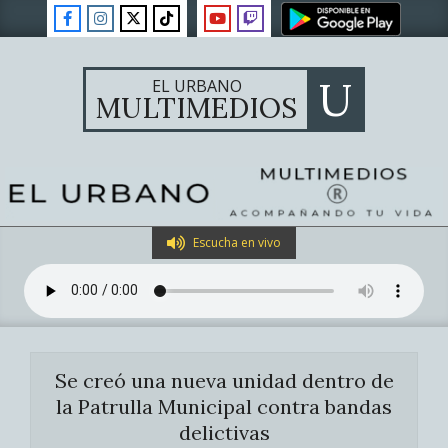
Skip
to
content
U
EL URBANO
MULTIMEDIOS
Primary
Escucha en vivo
Navigation
Menu
Se creó una nueva unidad dentro de
la Patrulla Municipal contra bandas
delictivas