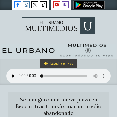
Skip
to
content
U
EL URBANO
MULTIMEDIOS
Primary
Escucha en vivo
Navigation
Menu
Se inauguró una nueva plaza en
Beccar, tras transformar un predio
abandonado