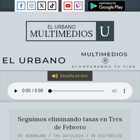
Skip
to
content
U
EL URBANO
MULTIMEDIOS
Primary
Escucha en vivo
Navigation
Menu
Seguimos eliminando tasas en Tres
de Febrero
BY:
ADMINURB
ON:
04/12/2024
IN:
HCD TRES DE