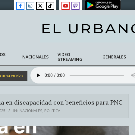
NOS
VIDEO
NACIONALES
GENERALES
STREAMING
cucha en vivo
a en discapacidad con beneficios para PNC
025
IN:
NACIONALES
,
POLITICA