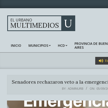
Skip
to
content
U
EL URBANO
MULTIMEDIOS
PROVINCIA DE BUE
INICIO
MUNICIPIOS
HCD
AIRES
Primary
Navigation
Menu
Es
Senadores rechazaron veto a la emergenci
BY:
ADMINURB
ON:
05/09/2