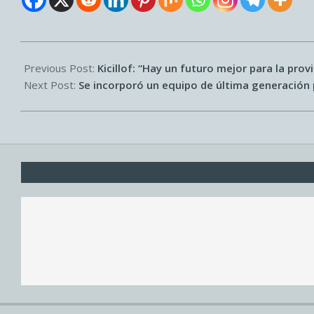
2025-
09-
Previous Post:
Kicillof: “Hay un futuro mejor para la prov
05
Next Post:
Se incorporó un equipo de última generación p