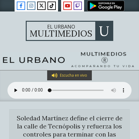
Skip
to
content
U
EL URBANO
MULTIMEDIOS
Primary
Escucha en vivo
Navigation
Menu
Soledad Martínez define el cierre de
la calle de Tecnópolis y refuerza los
controles para terminar con las