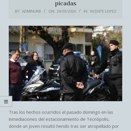
picadas
BY:
ADMINURB
ON:
26/03/2026
IN:
VICENTE LOPEZ
Tras los hechos ocurridos el pasado domingo en las
inmediaciones del estacionamiento de Tecnópolis,
donde un joven resultó herido tras ser atropellado por