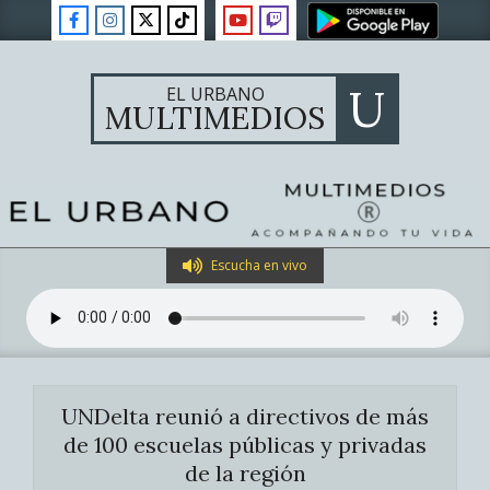
Skip
to
content
U
EL URBANO
MULTIMEDIOS
Primary
Escucha en vivo
Navigation
Menu
UNDelta reunió a directivos de más
de 100 escuelas públicas y privadas
de la región