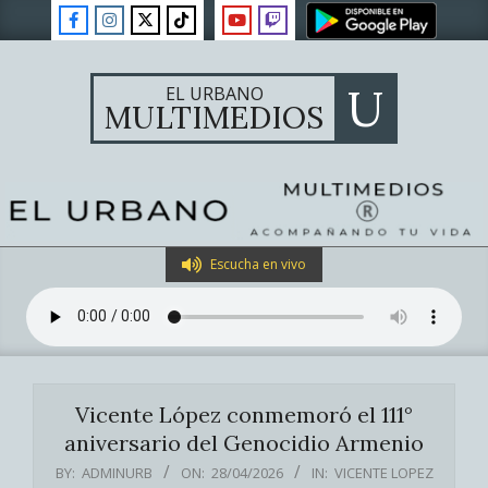
Skip
to
content
U
EL URBANO
MULTIMEDIOS
Primary
Escucha en vivo
Navigation
Menu
Vicente López conmemoró el 111°
aniversario del Genocidio Armenio
BY:
ADMINURB
ON:
28/04/2026
IN:
VICENTE LOPEZ