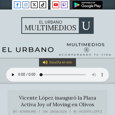
Skip
to
content
U
EL URBANO
MULTIMEDIOS
Primary
Escucha en vivo
Navigation
Menu
Vicente López inauguró la Plaza
Activa Joy of Moving en Olivos
BY:
ADMINURB
ON:
28/06/2026
IN:
VICENTE LOPEZ