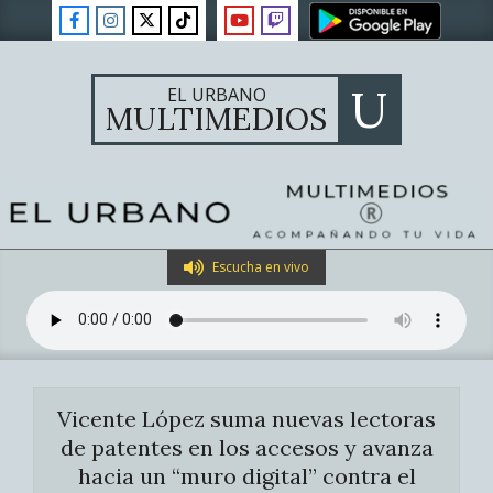
Skip
to
content
U
EL URBANO
MULTIMEDIOS
Primary
Escucha en vivo
Navigation
Menu
Vicente López suma nuevas lectoras
de patentes en los accesos y avanza
hacia un “muro digital” contra el