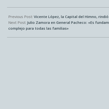
2026-
05-
Previous Post:
Vicente López, la Capital del Himno, rindi
12
Next Post:
Julio Zamora en General Pacheco: «Es fundame
complejo para todas las familias»