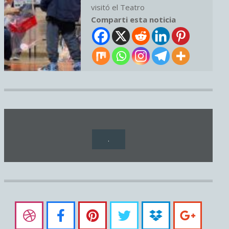
visitó el Teatro
Comparti esta noticia
.