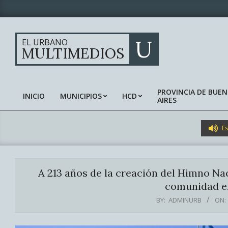
Skip
to
content
U
EL URBANO
MULTIMEDIOS
PROVINCIA DE BUE
INICIO
MUNICIPIOS
HCD
AIRES
Primary
Navigation
Menu
Es
A 213 años de la creación del Himno Nac
comunidad en
BY:
ADMINURB
ON: