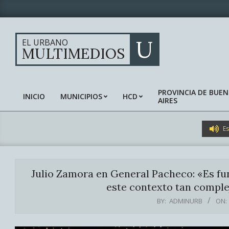
Skip
to
content
U
EL URBANO
MULTIMEDIOS
PROVINCIA DE BUE
INICIO
MUNICIPIOS
HCD
AIRES
Primary
Navigation
Menu
Es
Julio Zamora en General Pacheco: «Es fu
este contexto tan complej
BY:
ADMINURB
ON: