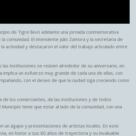
icipio de Tigre llevó adelante una jornada conmemorativa
 la comunidad. El intendente Julio Zamora y la secretaria de
la actividad y destacaron el valor del trabajo articulado entre
s las instituciones se reúnen alrededor de su aniversario, en
a implica un esfuerzo muy grande de cada una de ellas, con
mpañando, con el deseo de que la ciudad siga creciendo como
 de los comerciantes, de las instituciones y de todos
 Municipio tiene que estar al lado de la comunidad, con una
on un ágape y presentaciones de artistas locales. En este
avia, en honor a sus 60 años de trayectoria y su invaluable