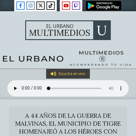
Skip
to
content
U
EL URBANO
MULTIMEDIOS
Primary
Escucha en vivo
Navigation
Menu
A 44 AÑOS DE LA GUERRA DE
MALVINAS, EL MUNICIPIO DE TIGRE
HOMENAJEÓ A LOS HÉROES CON