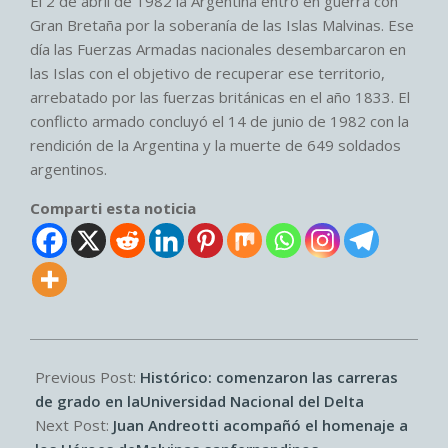
El 2 de abril de 1982 la Argentina entró en guerra con
Gran Bretaña por la soberanía de las Islas Malvinas. Ese
día las Fuerzas Armadas nacionales desembarcaron en
las Islas con el objetivo de recuperar ese territorio,
arrebatado por las fuerzas británicas en el año 1833. El
conflicto armado concluyó el 14 de junio de 1982 con la
rendición de la Argentina y la muerte de 649 soldados
argentinos.
Comparti esta noticia
2026-
04-
Previous Post:
Histórico: comenzaron las carreras
02
de grado en laUniversidad Nacional del Delta
Next Post:
Juan Andreotti acompañó el homenaje a