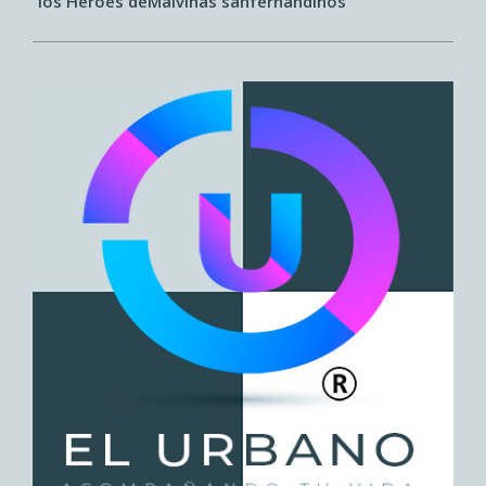
los Héroes deMalvinas sanfernandinos